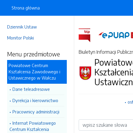
Strona główna
Dziennik Ustaw
Monitor Polski
Biuletyn Informacji Publicz
Menu przedmiotowe
Powiatow
Powiatowe Centrum
Kształcen
Kształcenia Zawodowego i
Ustawicznego w Wałczu
Ustawiczn
Dane teleadresowe
Dyrekcja i kierownictwo
os
Pracownicy administracji
Wyszukiwarka
Internat Powiatowego
Centrum Kształcenia