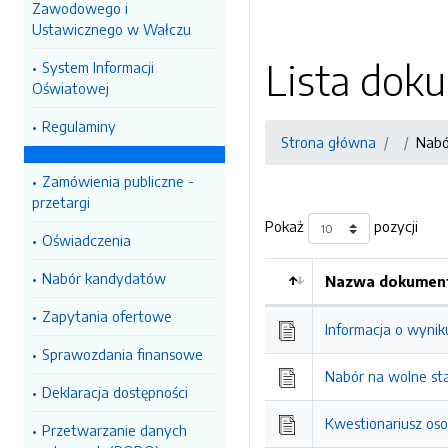
Zawodowego i
Ustawicznego w Wałczu
Lista do
System Informacji
Oświatowej
Regulaminy
Strona główna
Nabó
Zamówienia publiczne -
przetargi
Pokaż
pozycji
Oświadczenia
Nabór kandydatów
Nazwa dokument
Zapytania ofertowe
Informacja o wynik
Sprawozdania finansowe
Nabór na wolne sta
Deklaracja dostępności
Kwestionariusz oso
Przetwarzanie danych