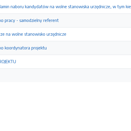
ulamin naboru kandydatów na wolne stanowiska urzędnicze, w tym kie
o pracy - samodzielny referent
rze na wolne stanowisko urzędnicze
ko koordynatora projektu
ROJEKTU
e