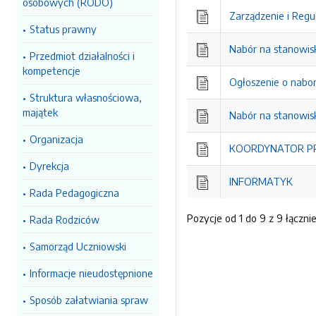
osobowych (RODO)
Zarządzenie i Reg
Status prawny
Nabór na stanowisk
Przedmiot działalności i
kompetencje
Ogłoszenie o nabo
Struktura własnościowa,
majątek
Nabór na stanowis
Organizacja
KOORDYNATOR P
Dyrekcja
INFORMATYK
Rada Pedagogiczna
Pozycje od 1 do 9 z 9 łączni
Rada Rodziców
Samorząd Uczniowski
Informacje nieudostępnione
Sposób załatwiania spraw