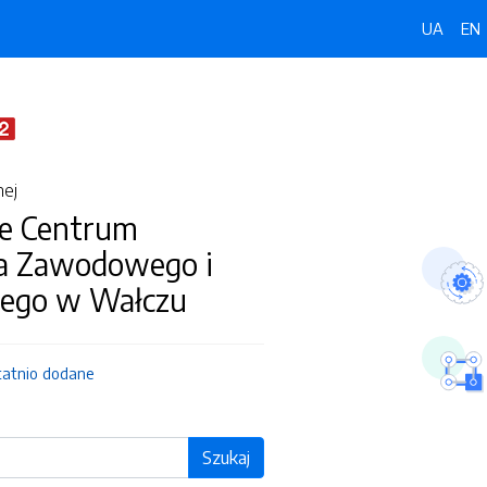
UA
EN
nej
e Centrum
ia Zawodowego i
ego w Wałczu
tatnio dodane
Szukaj