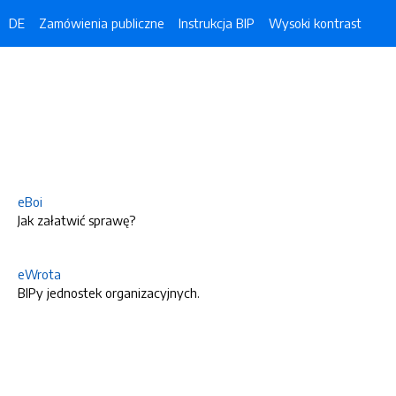
DE
Zamówienia publiczne
Instrukcja BIP
Wysoki kontrast
eBoi
Jak załatwić sprawę?
eWrota
BIPy jednostek organizacyjnych.